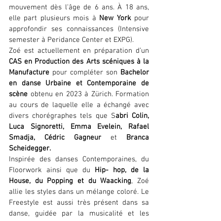
mouvement dès l'âge de 6 ans. À 18 ans, 
elle part plusieurs mois à 
New York
 pour 
approfondir ses connaissances (Intensive 
semester à Peridance Center et EXPG).
Zoé est actuellement en préparation d’un 
CAS en Production des Arts scéniques à la 
Manufacture
 pour compléter son 
Bachelor 
en danse Urbaine et Contemporaine de 
scène
 obtenu en 2023 à Zürich. Formation 
au cours de laquelle elle a échangé avec 
divers chorégraphes tels que S
abri Colin, 
Luca Signoretti, Emma Evelein, Rafael 
Smadja, Cédric Gagneur 
et
 Branca 
Scheidegger.
Inspirée des danses Contemporaines, du 
Floorwork ainsi que du 
Hip- hop, de la 
House, du Popping et du Waacking
, Zoé 
allie les styles dans un mélange coloré. Le 
Freestyle est aussi très présent dans sa 
danse, guidée par la musicalité et les 