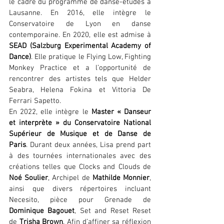
le cadre du programme de danse-études à 
Lausanne. En 2016, elle intègre le 
Conservatoire de Lyon en danse 
contemporaine. En 2020, elle est admise à 
SEAD (Salzburg Experimental Academy of 
Dance)
. Elle pratique le Flying Low, Fighting 
Monkey Practice et a l’opportunité de 
rencontrer des artistes tels que Helder 
Seabra, Helena Fokina et Vittoria De 
Ferrari Sapetto.
En 2022, elle intègre le 
Master « Danseur 
et interprète » du Conservatoire National 
Supérieur de Musique et de Danse de 
Paris
. Durant deux années, Lisa prend part 
à des tournées internationales avec des 
créations telles que Clocks and Clouds de 
Noé Soulier
, Archipel de 
Mathilde Monnier
, 
ainsi que divers répertoires incluant 
Necesito, pièce pour Grenade de 
Dominique Bagouet
, Set and Reset Reset 
de 
Trisha Brown
. Afin d’affiner sa réflexion 