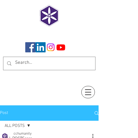
CoCreate Humanity
Post
ALL POSTS
cchumanity