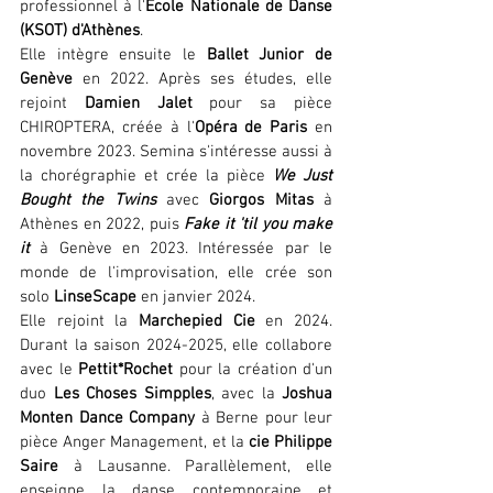
professionnel à l'
École Nationale de Danse 
(KSOT) d'Athènes
.
Elle intègre ensuite le 
Ballet Junior de 
Genève
 en 2022. Après ses études, elle 
rejoint 
Damien Jalet
 pour sa pièce 
CHIROPTERA, créée à l'
Opéra de Paris
 en 
novembre 2023. Semina s'intéresse aussi à 
la chorégraphie et crée la pièce 
We Just 
Bought the Twins
 avec 
Giorgos Mitas
 à 
Athènes en 2022, puis 
Fake it 'til you make 
it
 à Genève en 2023. Intéressée par le 
monde de l'improvisation, elle crée son 
solo 
LinseScape
 en janvier 2024.
Elle rejoint la 
Marchepied Cie 
en 2024. 
Durant la saison 2024-2025, elle collabore 
avec le 
Pettit*Rochet
 pour la création d'un 
duo 
Les Choses Simpples
, avec la 
Joshua 
Monten Dance Company
 à Berne pour leur 
pièce Anger Management, et la 
cie Philippe 
Saire
 à Lausanne. Parallèlement, elle 
enseigne la danse contemporaine et 