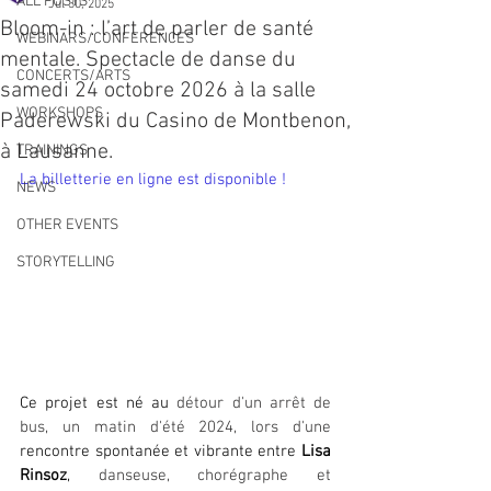
ALL POSTS
Jul 30, 2025
Bloom-in : l’art de parler de santé
WEBINARS/CONFERENCES
mentale. Spectacle de danse du
CONCERTS/ARTS
samedi 24 octobre 2026 à la salle
WORKSHOPS
Paderewski du Casino de Montbenon,
à Lausanne.
TRAININGS
La billetterie en ligne est disponible ! 
NEWS
OTHER EVENTS
STORYTELLING
Ce projet est né au 
détour d'un arrêt de 
bus, un matin d'été 2024, lors d'une 
rencontre spontanée et vibrante entre 
Lisa 
Rinsoz
, 
danseuse, chorégraphe et 