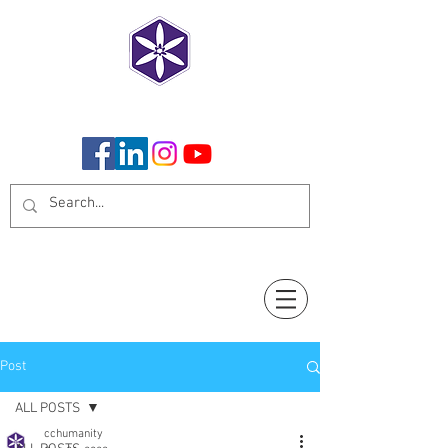
CoCreate Humanity
Post
ALL POSTS
cchumanity