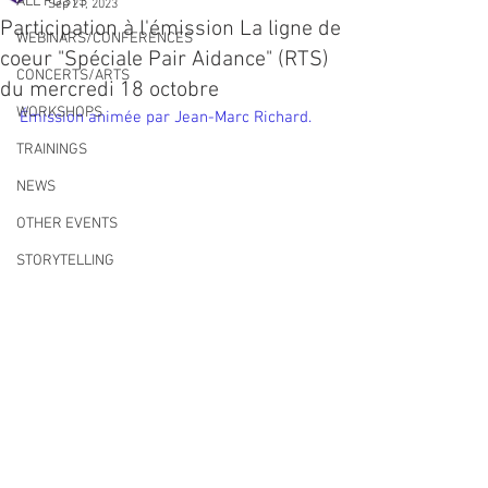
ALL POSTS
Sep 21, 2023
Participation à l'émission La ligne de
WEBINARS/CONFERENCES
coeur "Spéciale Pair Aidance" (RTS)
CONCERTS/ARTS
du mercredi 18 octobre
WORKSHOPS
Émission animée par Jean-Marc Richard.
TRAININGS
NEWS
OTHER EVENTS
STORYTELLING