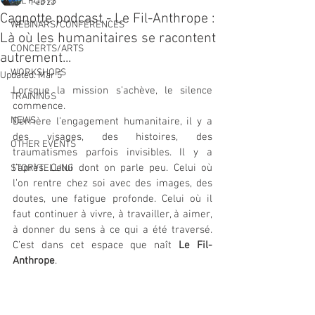
ALL POSTS
Feb 23
Cagnotte podcast - Le Fil-Anthrope :
WEBINARS/CONFERENCES
Là où les humanitaires se racontent
CONCERTS/ARTS
autrement...
WORKSHOPS
Updated:
Mar 5
Lorsque la mission s’achève, le silence 
TRAININGS
commence.
NEWS
Derrière l’engagement humanitaire, il y a 
des visages, des histoires, des 
OTHER EVENTS
traumatismes parfois invisibles. Il y a 
l’après. Celui dont on parle peu. Celui où 
STORYTELLING
l’on rentre chez soi avec des images, des 
doutes, une fatigue profonde. Celui où il 
faut continuer à vivre, à travailler, à aimer, 
à donner du sens à ce qui a été traversé. 
C’est dans cet espace que naît 
Le Fil-
Anthrope
.