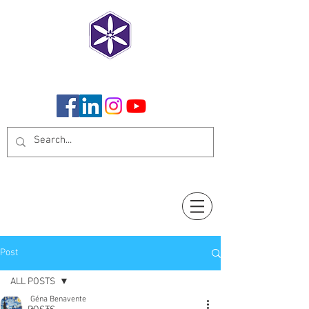
CoCreate Humanity
Post
ALL POSTS
Géna Benavente