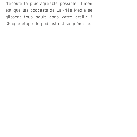
d’écoute la plus agréable possible... L’idée 
est que les podcasts de LaKriée Média se 
glissent tous seuls dans votre oreille ! 
Chaque étape du podcast est soignée : des 
recherches autour du sujet au travail 
d’interview et d’enquête journalistique, à la 
prise de son puis au montage et mixage, 
l’idée est d’aller chercher une qualité et 
authenticité propre. La plupart des 
podcasts réalisés par LaKriée Média sont 
disponibles sur toutes les plateformes 
d’écoute gratuitement. 
Exemples de podcasts réalisés : Pulsations 
podcast des HUG, le podcast du Château de 
Prangins Musée Nationale Suisse, 
Hypercity de la Ville de Genève, le podcast 
des Bibliothèques municipales de Genève, 
etc.