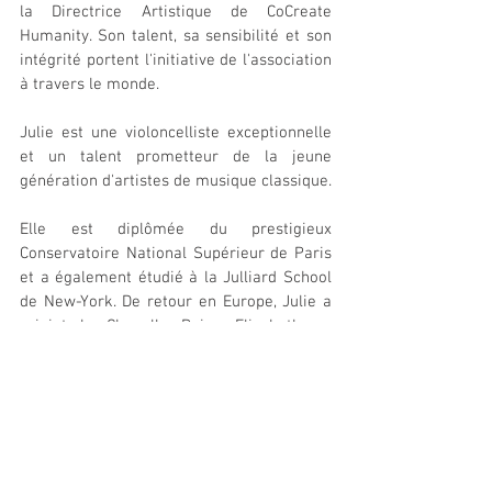
la Directrice Artistique de CoCreate 
Humanity. Son talent, sa sensibilité et son 
intégrité portent l'initiative de l'association 
à travers le monde.
Julie est une violoncelliste exceptionnelle 
et un talent prometteur de la jeune 
génération d'artistes de musique classique. 
Elle est diplômée du prestigieux 
Conservatoire National Supérieur de Paris 
et a également étudié à la Julliard School 
de New-York. De retour en Europe, Julie a 
rejoint la Chapelle Reine Elisabeth en 
Belgique en tant qu'artiste en résidence. 
Elle a reçu l'enseignement de quelques-
uns des meilleurs violoncellistes au monde 
tels que Roland Pidoux à Paris, Gary 
Hoffman à Bruxelles, Natalia Gutman et 
Natalia Shakhovskaia à la prestigieuse 