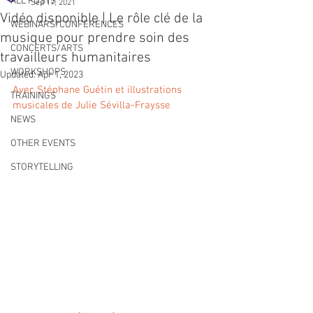
ALL POSTS
Sep 17, 2021
Vidéo disponible | Le rôle clé de la
WEBINARS/CONFERENCES
musique pour prendre soin des
CONCERTS/ARTS
travailleurs humanitaires
WORKSHOPS
Updated:
Apr 1, 2023
Avec Stéphane Guétin et illustrations 
TRAININGS
musicales de Julie Sévilla-Fraysse
NEWS
OTHER EVENTS
STORYTELLING