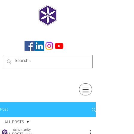
CoCreate Humanity
Post
ALL POSTS
cchumanity