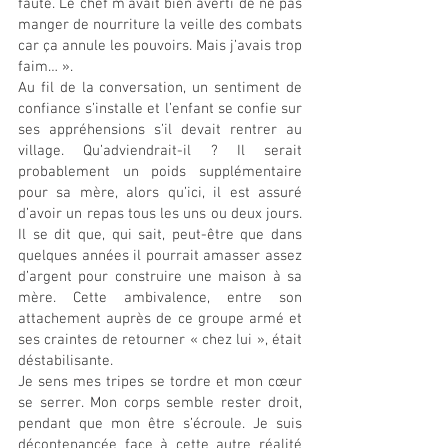
faute. Le chef m’avait bien averti de ne pas 
manger de nourriture la veille des combats 
car ça annule les pouvoirs. Mais j’avais trop 
faim… ».
Au fil de la conversation, un sentiment de 
confiance s’installe et l’enfant se confie sur 
ses appréhensions s’il devait rentrer au 
village. Qu’adviendrait-il ? Il serait 
probablement un poids supplémentaire 
pour sa mère, alors qu’ici, il est assuré 
d’avoir un repas tous les uns ou deux jours. 
Il se dit que, qui sait, peut-être que dans 
quelques années il pourrait amasser assez 
d’argent pour construire une maison à sa 
mère. Cette ambivalence, entre son 
attachement auprès de ce groupe armé et 
ses craintes de retourner « chez lui », était 
déstabilisante.
Je sens mes tripes se tordre et mon cœur 
se serrer. Mon corps semble rester droit, 
pendant que mon être s’écroule. Je suis 
décontenancée face à cette autre réalité 