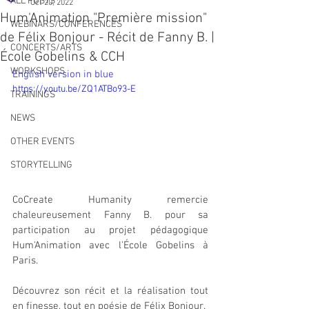
ALL POSTS
Oct 20, 2022
Hum'Animation "Première mission"
WEBINARS/CONFERENCES
de Félix Bonjour - Récit de Fanny B. |
CONCERTS/ARTS
École Gobelins & CCH
WORKSHOPS
English version in blue
https://youtu.be/ZQ1ATBo93-E
TRAININGS
NEWS
OTHER EVENTS
STORYTELLING
CoCreate Humanity remercie 
chaleureusement Fanny B. pour sa 
participation au projet pédagogique 
Hum'Animation avec l'École Gobelins à 
Paris.
Découvrez son récit et la réalisation tout 
en finesse, tout en poésie de Félix Bonjour.