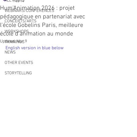
ALL POSTS
Feb 14
Hum'Animation 2026 : projet
WEBINARS/CONFERENCES
pédagogique en partenariat avec
CONCERTS/ARTS
l'école Gobelins Paris, meilleure
WORKSHOPS
école d'animation au monde
Updated:
Mar 9
TRAININGS
English version in blue below
NEWS
OTHER EVENTS
STORYTELLING