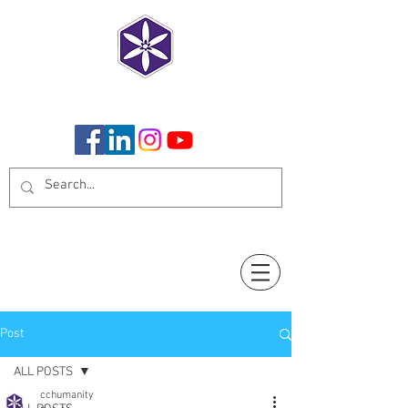
CoCreate Humanity
Post
ALL POSTS
cchumanity