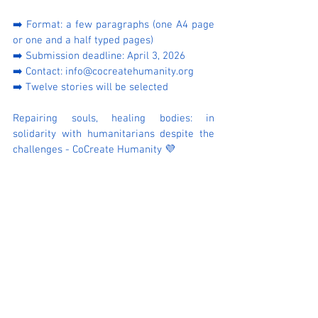
➡️ Format: a few paragraphs (one A4 page 
or one and a half typed pages)
➡️ Submission deadline: April 3, 2026
➡️ Contact: 
info@cocreatehumanity.org
➡️ Twelve stories will be selected
Repairing souls, healing bodies: in 
solidarity with humanitarians despite the 
challenges - CoCreate Humanity 💜
Nous remercions Nathalie de La 
Gorce et Arnaud Lacaze-
Masmonteil pour leur confiance 
renouvelée.
STORYTELLING