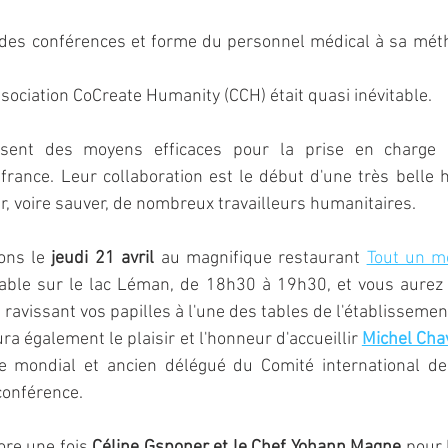
 des conférences et forme du personnel médical à sa méth
sociation CoCreate Humanity (CCH) était quasi inévitable. 
sent des moyens efficaces pour la prise en charge de
rance. Leur collaboration est le début d'une très belle his
er, voire sauver, de nombreux travailleurs humanitaires.
ons le 
jeudi 21 avril
 au magnifique restaurant 
Tout un 
ble sur le lac Léman, de 18h30 à 19h30, et vous aurez la
 ravissant vos papilles à l'une des tables de l'établissemen
 également le plaisir et l'honneur d'accueillir 
Michel Cha
e mondial et ancien délégué du Comité international de
 conférence.
re une fois 
Céline Gsponer et le Chef Yohann Magne
 pour 