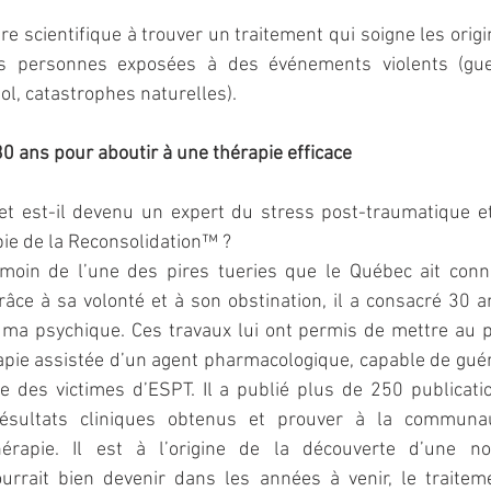
ère scientifique à trouver un traitement qui soigne les orig
s personnes exposées à des événements violents (guerr
iol, catastrophes naturelles).
0 ans pour aboutir à une thérapie efficace
 est-il devenu un expert du stress post-traumatique et
pie de la Reconsolidation™ ?
témoin de l’une des pires tueries que le Québec ait connu
Grâce à sa volonté et à son obstination, il a consacré 30 an
uma psychique. Ces travaux lui ont permis de mettre au po
pie assistée d’un agent pharmacologique, capable de guéri
 des victimes d’ESPT. Il a publié plus de 250 publication
ésultats cliniques obtenus et prouver à la communauté
thérapie. Il est à l’origine de la découverte d’une no
urrait bien devenir dans les années à venir, le traitem