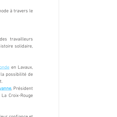
ode à travers le 
s travailleurs 
toire solidaire, 
monde
 en Lavaux, 
 possibilité de 
t.
vanne
, Président 
 La Croix-Rouge 
leur confiance et 