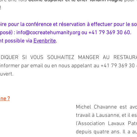
!
oire pour la conférence et réservation à effectuer pour le s
oposé) : info@cocreatehumanity.org ou +41 79 369 30 60.
t possible via 
Evenbrite
.
NDIQUER SI VOUS SOUHAITEZ MANGER AU RESTAUR
former par email ou en nous appelant au +41 79 369 30 6
uvert.
nne ?
Michel Chavanne est avo
travail à Lausanne, et il es
l’Association Lavaux Pat
depuis quatre ans. Il a au