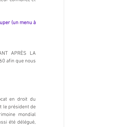
ouper (un menu à 
ANT APRÈS LA 
0 afin que nous 
cat en droit du 
t le président de 
rimoine mondial 
ssi été délégué, 